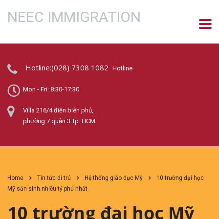
NEEC IMMIGRATION
Hotline:(028) 7308 1082
Hotline
Mon - Fri: 8:30-17:30
Villa 216/4 điện biên phủ,
phường 7 quận 3 Tp. HCM
Home
Tin tức di trú
Hệ thống giáo dục Mỹ
10 trường đại học
Mỹ sản sinh nhiều tỷ phú nhất
10 trường đại học Mỹ