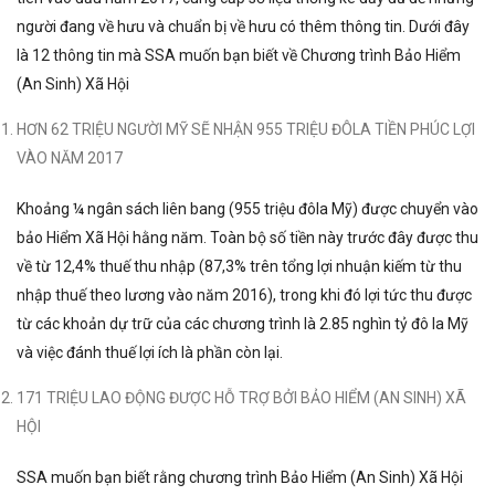
người đang về hưu và chuẩn bị về hưu có thêm thông tin. Dưới đây
là 12 thông tin mà SSA muốn bạn biết về Chương trình Bảo Hiểm
(An Sinh) Xã Hội
HƠN 62 TRIỆU NGƯỜI MỸ SẼ NHẬN 955 TRIỆU ĐÔLA TIỀN PHÚC LỢI
VÀO NĂM 2017
Khoảng ¼ ngân sách liên bang (955 triệu đôla Mỹ) được chuyển vào
bảo Hiểm Xã Hội hằng năm. Toàn bộ số tiền này trước đây được thu
về từ 12,4% thuế thu nhập (87,3% trên tổng lợi nhuận kiếm từ thu
nhập thuế theo lương vào năm 2016), trong khi đó lợi tức thu được
từ các khoản dự trữ của các chương trình là 2.85 nghìn tỷ đô la Mỹ
và việc đánh thuế lợi ích là phần còn lại.
171 TRIỆU LAO ĐỘNG ĐƯỢC HỖ TRỢ BỞI BẢO HIỂM (AN SINH) XÃ
HỘI
SSA muốn bạn biết rằng chương trình Bảo Hiểm (An Sinh) Xã Hội