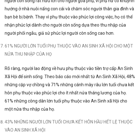
người còn sống rất hữu ích cho người góa phụ, vì phụ nữ có khuynh
hướng ở nhà nuôi nấng con cái và chăm sóc người thân gia đình và
bạn bè bị bệnh. Thay vì phụ thuộc vào phúc lợi công việc, họ có thể
nhận phúc lợi dành cho người còn sống dựa theo thu nhập của
người phối ngẫu, giả sử phúc lợi người còn sống cao hơn.
61% NGƯỜI LỚN TUỔI PHỤ THUỘC VÀO AN SINH XÃ HỘI CHO MỘT
NỬA THU NHẬP CỦA HỌ
Rõ ràng, người lao động về hưu phụ thuộc vào tiền trợ cấp An Sinh
Xã Hội để sinh sống. Theo báo cáo mới nhất từ An Sinh Xã Hội, 48%
những cặp vợ chồng và 71% những cánh mày râu lớn tuổi chưa kết
hôn phụ thuộc vào phúc lợi cho ít nhất nửa tháng lương của họ.
61% những công dân lớn tuổi phụ thuộc vào An Sinh xã Hội cho
một nửa thu nhập của họ.
43% NHỮNG NGƯỜI LỚN TUỔI CHƯA KẾT HÔN HẦU HẾT LỆ THUỘC
VÀO AN SINH XÃ HỘI