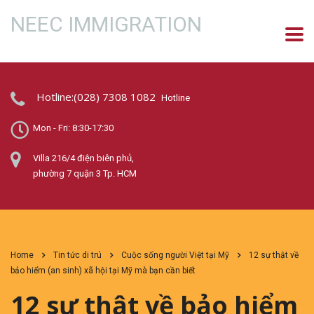
NEEC IMMIGRATION
Hotline:(028) 7308 1082
Hotline
Mon - Fri: 8:30-17:30
Villa 216/4 điện biên phủ,
phường 7 quận 3 Tp. HCM
Home
Tin tức di trú
Cuộc sống người Việt tại Mỹ
12 sự thật về
bảo hiểm (an sinh) xã hội tại Mỹ mà bạn cần biết
12 sự thật về bảo hiểm