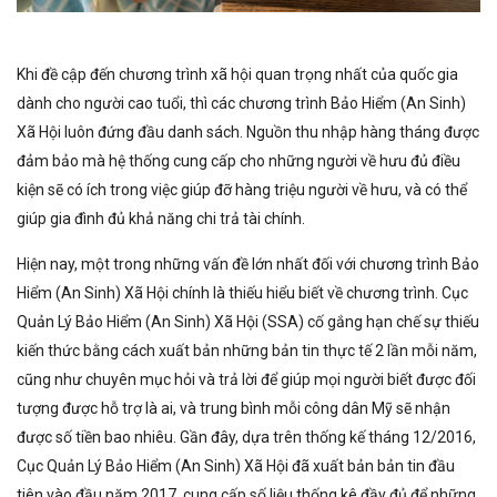
Khi đề cập đến chương trình xã hội quan trọng nhất của quốc gia
dành cho người cao tuổi, thì các chương trình Bảo Hiểm (An Sinh)
Xã Hội luôn đứng đầu danh sách. Nguồn thu nhập hàng tháng được
đảm bảo mà hệ thống cung cấp cho những người về hưu đủ điều
kiện sẽ có ích trong việc giúp đỡ hàng triệu người về hưu, và có thể
giúp gia đình đủ khả năng chi trả tài chính.
Hiện nay, một trong những vấn đề lớn nhất đối với chương trình Bảo
Hiểm (An Sinh) Xã Hội chính là thiếu hiểu biết về chương trình. Cục
Quản Lý Bảo Hiểm (An Sinh) Xã Hội (SSA) cố gắng hạn chế sự thiếu
kiến thức bằng cách xuất bản những bản tin thực tế 2 lần mỗi năm,
cũng như chuyên mục hỏi và trả lời để giúp mọi người biết được đối
tượng được hỗ trợ là ai, và trung bình mỗi công dân Mỹ sẽ nhận
được số tiền bao nhiêu. Gần đây, dựa trên thống kế tháng 12/2016,
Cục Quản Lý Bảo Hiểm (An Sinh) Xã Hội đã xuất bản bản tin đầu
tiên vào đầu năm 2017, cung cấp số liệu thống kê đầy đủ để những