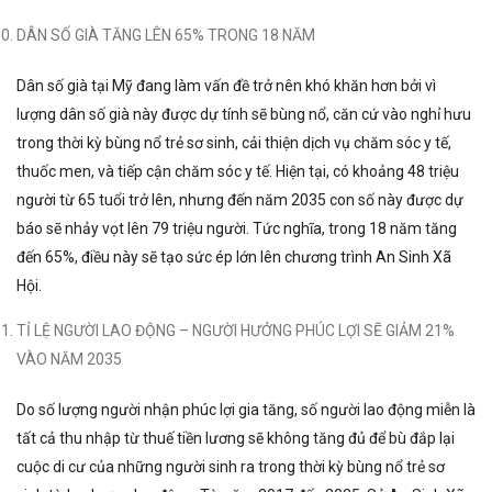
DÂN SỐ GIÀ TĂNG LÊN 65% TRONG 18 NĂM
Dân số già tại Mỹ đang làm vấn đề trở nên khó khăn hơn bởi vì
lượng dân số già này được dự tính sẽ bùng nổ, căn cứ vào nghỉ hưu
trong thời kỳ bùng nổ trẻ sơ sinh, cải thiện dịch vụ chăm sóc y tế,
thuốc men, và tiếp cận chăm sóc y tế. Hiện tại, có khoảng 48 triệu
người từ 65 tuổi trở lên, nhưng đến năm 2035 con số này được dự
báo sẽ nhảy vọt lên 79 triệu người. Tức nghĩa, trong 18 năm tăng
đến 65%, điều này sẽ tạo sức ép lớn lên chương trình An Sinh Xã
Hội.
TỈ LỆ NGƯỜI LAO ĐỘNG – NGƯỜI HƯỞNG PHÚC LỢI SẼ GIẢM 21%
VÀO NĂM 2035
Do số lượng người nhận phúc lợi gia tăng, số người lao động miễn là
tất cả thu nhập từ thuế tiền lương sẽ không tăng đủ để bù đắp lại
cuộc di cư của những người sinh ra trong thời kỳ bùng nổ trẻ sơ