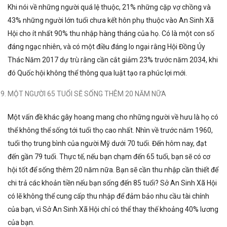
Khi nói về những người quá lệ thuộc, 21% những cặp vợ chồng và
43% những người lớn tuổi chưa kết hôn phụ thuộc vào An Sinh Xã
Hội cho ít nhất 90% thu nhập hàng tháng của họ. Có là một con số
đáng ngạc nhiên, và có một điều đáng lo ngại rằng Hội Đồng Ủy
Thác Năm 2017 dự trù rằng cần cắt giảm 23% trước năm 2034, khi
đó Quốc hội không thể thông qua luật tạo ra phúc lợi mới.
MỘT NGƯỜI 65 TUỔI SẼ SỐNG THÊM 20 NĂM NỮA
Một vấn đề khác gây hoang mang cho những người về hưu là họ có
thể không thể sống tới tuổi thọ cao nhất. Nhìn về trước năm 1960,
tuổi thọ trung bình của người Mỹ dưới 70 tuổi. Đến hôm nay, đạt
đến gần 79 tuổi. Thực tế, nếu bạn chạm đến 65 tuổi, bạn sẽ có cơ
hội tốt để sống thêm 20 năm nữa. Bạn sẽ cần thu nhập cần thiết để
chi trả các khoản tiền nếu bạn sống đến 85 tuổi? Sở An Sinh Xã Hội
có lẽ không thể cung cấp thu nhập để đảm bảo nhu cầu tài chính
của bạn, vì Sở An Sinh Xã Hội chỉ có thể thay thế khoảng 40% lương
của bạn.