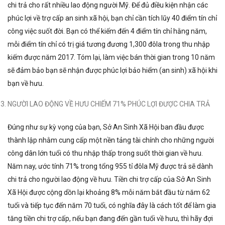
chi trả cho rất nhiều lao động người Mỹ. Để đủ điều kiện nhận các
phúc lợi về trợ cấp an sinh xã hội, bạn chỉ cần tích lũy 40 điểm tín chỉ
công việc suốt đời. Bạn có thể kiếm đến 4 điểm tín chỉ hằng năm,
mỗi điểm tín chỉ có trị giá tương đương 1,300 đôla trong thu nhập
kiếm được năm 2017. Tóm lại, làm việc bán thời gian trong 10 năm
sẽ đảm bảo bạn sẽ nhận được phúc lợi bảo hiểm (an sinh) xã hội khi
bạn về hưu.
NGƯỜI LAO ĐỘNG VỀ HƯU CHIẾM 71% PHÚC LỢI ĐƯỢC CHIA TRẢ
Đúng như sự kỳ vọng của bạn, Sở An Sinh Xã Hội ban đầu được
thành lập nhằm cung cấp một nền tảng tài chính cho những người
công dân lớn tuổi có thu nhập thấp trong suốt thời gian về hưu.
Năm nay, ước tính 71% trong tổng 955 tỉ đôla Mỹ được trả sẽ dành
chi trả cho người lao động về hưu. Tiền chi trợ cấp của Sở An Sinh
Xã Hội được cộng dồn lại khoảng 8% mỗi năm bắt đầu từ năm 62
tuổi và tiếp tục đến năm 70 tuổi, có nghĩa đây là cách tốt để làm gia
tăng tiền chi trợ cấp, nếu bạn đang đến gần tuổi về hưu, thì hãy đợi