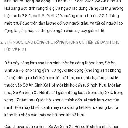
sinh từ lực lượng lao động. Từ năm 2017 đến 2035, Sở An Sinh Xã
Hội đang ước tính rằng tỉ lệ giữa người lao động và người thụ hưởng
hiện tại là 2.8-1, có thể sẽ rớt 21% xuống mức chỉ còn 2.2-1. Tăng
mức thuế dựa trên tiền lương đối với người giàu, và tất cả người lao
động là giải pháp có thể giúp ngăn chặn sự suy giảm tỉ lệ.
31% NGƯỜI LAO ĐỘNG CHO RẰNG KHÔNG CÓ TIỀN ĐỂ DÀNH CHO
LÚC VỀ HƯU
Điều này càng làm cho tình hình trở nên căng thẳng hơn, Sở An
Sinh Xã Hội cho rằng gần 1/3 người lao động (khoảng 31%) không
có một đồng xu tiết kiệm cho lúc về hưu, có nghĩa họ đang quá lệ
thuộc vào Sở An Sinh Xã Hội một khi họ đến tuổi nghỉ hưu. Một lần
nữa, Sở An Sinh Xã Hội đã cắt giảm đồng loạt về phúc lợi 23% trong
vòng 17 năm nếu Quốc hội không chỉnh đốn lại cách làm việc của
mình. Điều này khiến cánh mày râu không tiết kiệm, không tạo ra
kênh thu nhập của thấy sợ hãi hơn khi về hưu.
Câu chuyên sâu xa hơn : Sở An Sinh Xã Hội có lẽ chi trả nhiều hơn