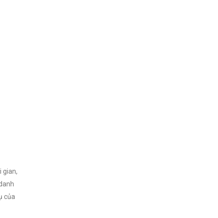
 gian,
 danh
ụ của