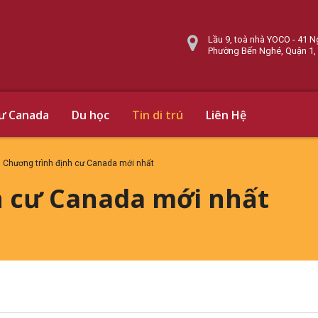
Lầu 9, toà nhà YOCO - 41 N
Phường Bến Nghé, Quận 1,
cư Canada
Du học
Tin di trú
Liên Hệ
Chương trình định cư Canada mới nhất
h cư Canada mới nhất