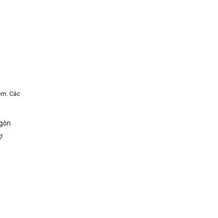
ệm. Các
ngôn
ợ