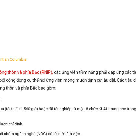
British Columbia
ông thôn và phía Bắc (RNIP),
các ứng viên tiềm năng phải đáp ứng các ti
bởi cộng đồng cụ thể nơi ứng viên mong muốn định cư lâu dài. Các tiêu c
ông thôn và phía Bắc bao gồm:
.
ua (tối thiểu 1.560 giờ) hoặc đã tốt nghiệp từ một tổ chức KLAU trung học tron
được chỉ định.
ới nhóm ngành nghề (NOC) có lời mời làm việc.