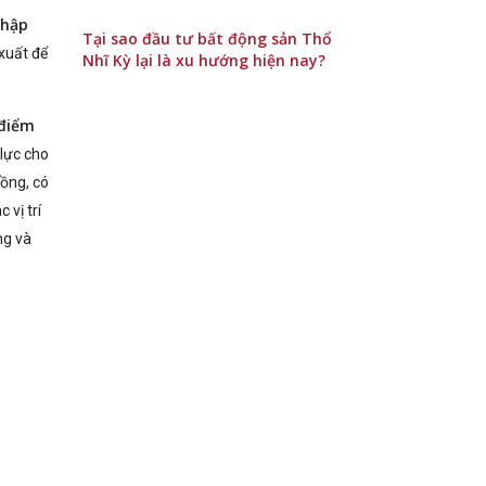
nhập
Tại sao đầu tư bất động sản Thổ
xuất để
Nhĩ Kỳ lại là xu hướng hiện nay?
 điểm
 lực cho
đồng, có
 vị trí
ng và