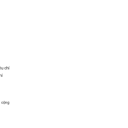
êu chí
hí
g cộng