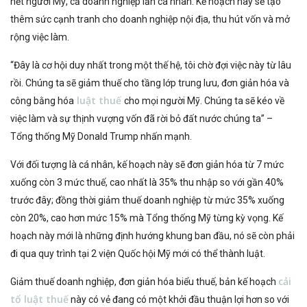
hết người Mỹ, cả doanh nghiệp lẫn cá nhân. Kế hoạch này sẽ tạo
thêm sức cạnh tranh cho doanh nghiệp nội địa, thu hút vốn và mở
rộng việc làm.
“Đây là cơ hội duy nhất trong một thế hệ, tôi chờ đợi việc này từ lâu
rồi. Chúng ta sẽ giảm thuế cho tầng lớp trung lưu, đơn giản hóa và
luật thuế
công bằng hóa
cho mọi người Mỹ. Chúng ta sẽ kéo về
việc làm và sự thịnh vượng vốn đã rời bỏ đất nước chúng ta” –
Tổng thống Mỹ Donald Trump nhấn mạnh.
Với đối tượng là cá nhân, kế hoạch này sẽ đơn giản hóa từ 7 mức
xuống còn 3 mức thuế, cao nhất là 35% thu nhập so với gần 40%
trước đây; đồng thời giảm thuế doanh nghiệp từ mức 35% xuống
còn 20%, cao hơn mức 15% mà Tổng thống Mỹ từng kỳ vọng. Kế
hoạch này mới là những định hướng khung ban đầu, nó sẽ còn phải
đi qua quy trình tại 2 viện Quốc hội Mỹ mới có thể thành luật.
cải
Giảm thuế doanh nghiệp, đơn giản hóa biểu thuế, bản kế hoạch
tổ luật thuế
này có vẻ đang có một khởi đầu thuận lợi hơn so với