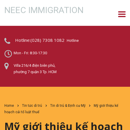
NEEC IMMIGRATION
Hotline:(028) 7308 1082
Hotline
Mon - Fri: 8:30-17:30
Villa 216/4 điện biên phủ,
phường 7 quận 3 Tp. HCM
Home
Tin tức di trú
Tin di trú & Định cư Mỹ
Mỹ giới thiệu kế
hoạch cải tổ luật thuế
Mỹ giới thiệu kế hoạch