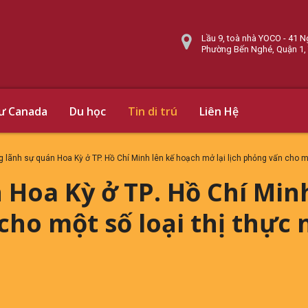
Lầu 9, toà nhà YOCO - 41 N
Phường Bến Nghé, Quận 1,
cư Canada
Du học
Tin di trú
Liên Hệ
 lãnh sự quán Hoa Kỳ ở TP. Hồ Chí Minh lên kế hoạch mở lại lịch phỏng vấn cho m
 Hoa Kỳ ở TP. Hồ Chí Min
 cho một số loại thị thực