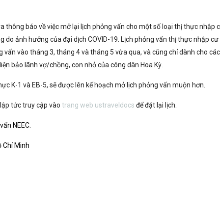
 thông báo về việc mở lại lịch phỏng vấn cho một số loại thị thực nhập 
g do ảnh hưởng của đại dịch COVID-19. Lịch phỏng vấn thị thực nhập cư 
 vấn vào tháng 3, tháng 4 và tháng 5 vừa qua, và cũng chỉ dành cho các 
ực diện bảo lãnh vợ/chồng, con nhỏ của công dân Hoa Kỳ.
 thực K-1 và EB-5, sẽ được lên kế hoạch mở lịch phỏng vấn muộn hơn.
lập tức truy cập vào
trang web ustraveldocs
để đặt lại lịch.
ư vấn NEEC.
ồ Chí Minh