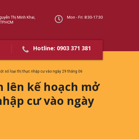
guyễn Thị Minh Khai,
Mon - Fri: 8:30-17:30
 TP.HCM
Hotline: 0903 371 381
ột số loại thị thực nhập cư vào ngày 29 tháng 06
h lên kế hoạch mở
 nhập cư vào ngày