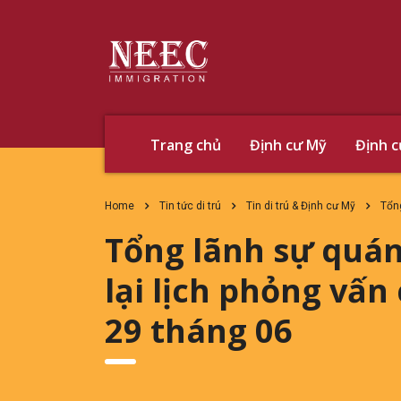
Trang chủ
Định cư Mỹ
Định 
Home
Tin tức di trú
Tin di trú & Định cư Mỹ
Tổng
Tổng lãnh sự quán
lại lịch phỏng vấn
29 tháng 06