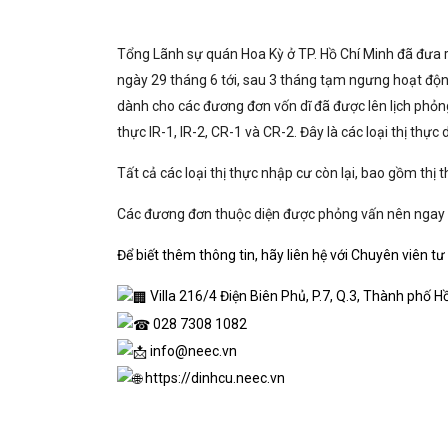
Tổng Lãnh sự quán Hoa Kỳ ở TP. Hồ Chí Minh đã đưa ra
ngày 29 tháng 6 tới, sau 3 tháng tạm ngưng hoạt độn
dành cho các đương đơn vốn dĩ đã được lên lịch phỏng
thực IR-1, IR-2, CR-1 và CR-2. Đây là các loại thị th
Tất cả các loại thị thực nhập cư còn lại, bao gồm thị
Các đương đơn thuộc diện được phỏng vấn nên ngay 
Để biết thêm thông tin, hãy liên hệ với Chuyên viên t
Villa 216/4 Điện Biên Phủ, P.7, Q.3, Thành phố H
028 7308 1082
info@neec.vn
https://dinhcu.neec.vn